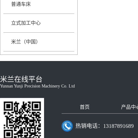
普通车床
立式加工中心
米兰（中国）
米兰在线平台
Yunnan Yunji Precision Machinery Co. Ltd
首页
产品中
热销电话：13187891689