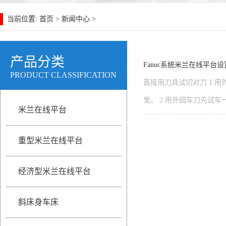
当前位置: 首页 >
新闻中心
>
产品分类
Fanuc系统米兰在线平台
PRODUCT CLASSIFICATION
直接用刀具试切对刀 1.
里。 2.用外园车刀先试
米兰在线平台
重型米兰在线平台
经济型米兰在线平台
斜床身车床