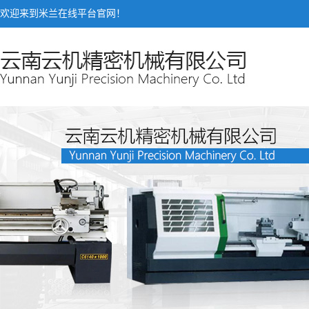
欢迎来到米兰在线平台官网！