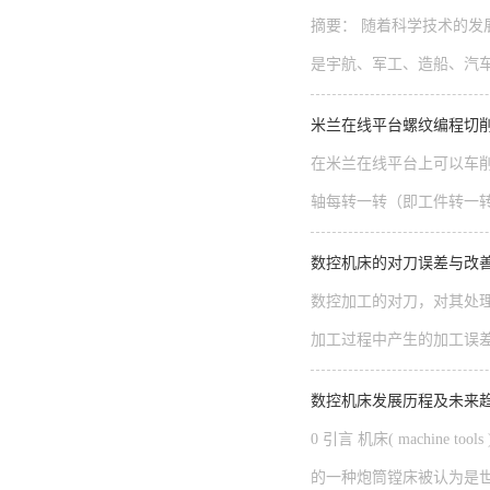
摘要： 随着科学技术的
是宇航、军工、造船、汽
米兰在线平台螺纹编程切
在米兰在线平台上可以车
轴每转一转（即工件转一
数控机床的对刀误差与改
数控加工的对刀，对其处理
加工过程中产生的加工误差 
数控机床发展历程及未来
0 引言 机床( machi
的一种炮筒镗床被认为是世