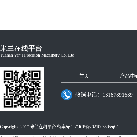
米兰在线平台
Yunnan Yunji Precision Machinery Co. Ltd
首页
产品中
热销电话：13187891689
Copyrightc 2017 米兰在线平台 备案号：
滇ICP备2021003595号-1