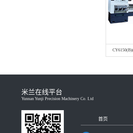
CY6150(B
米兰在线平台
Yunnan Yunji Precision Machinery Co. Ltd
首页